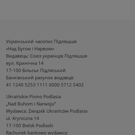
Український часопис Підляшшя
«Над Бугом і Нарвою»
Видавець: Союз українців Підляшшя
вул. Кринічна 14
17-100 Більськ Підляський
Банківський рахунок видавця:
41 1240 5253 1111 0000 5712 5402
Ukraińskie Pismo Podlasia
„Nad Buhom i Narwoju”
Wydawca: Związek Ukraińców Podlasia
ul. Kryniczna 14
17-100 Bielsk Podlaski
Rachunek bankowy wydawcy: