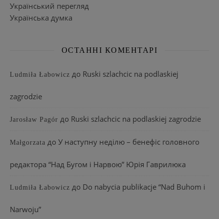
Український перегляд
Українська думка
ОСТАННІ КОМЕНТАРІ
до
Ruski szlachcic na podlaskiej
Ludmiła Łabowicz
zagrodzie
до
Ruski szlachcic na podlaskiej zagrodzie
Jarosław Pagór
до
У наступну неділю – бенефіс головного
Małgorzata
редактора “Над Бугом і Нарвою” Юрія Гаврилюка
до
Do nabycia publikacje “Nad Buhom i
Ludmiła Łabowicz
Narwoju”