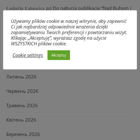
до
Do nabycia publikacje “Nad Buhom i
Ludmiła Łabowicz
Używamy plików cookie w naszej witrynie, aby zapewnić
Narwoju”
Ci jak najbardziej odpowiednie wrażenia dzięki
zapamiętywaniu Twoich preferencji i powtarzaniu wizyt.
Klikając „Akceptuję”, wyrażasz zgodę na użycie
WSZYSTKICH plików cookie.
АРХІВИ
Cookie settings
Akceptuj
Серпень 2026
Липень 2026
Червень 2026
Травень 2026
Квітень 2026
Березень 2026