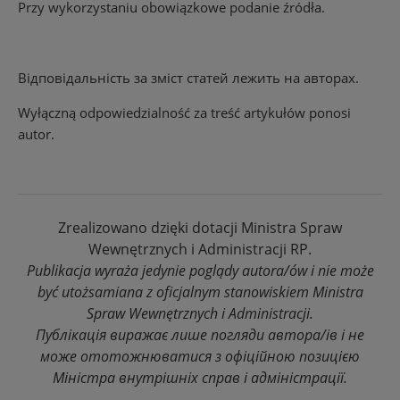
Przy wykorzystaniu obowiązkowe podanie źródła.
Відповідальність за зміст статей лежить на авторах.
Wyłączną odpowiedzialność za treść artykułów ponosi
autor.
Zrealizowano dzięki dotacji Ministra Spraw
Wewnętrznych i Administracji RP.
Publikacja wyraża jedynie poglądy autora/ów i nie może
być utożsamiana z oficjalnym stanowiskiem Ministra
Spraw Wewnętrznych i Administracji.
Публікація виражає лише погляди автора/ів і не
може ототожнюватися з офіційною позицією
Міністра внутрішніх справ і адміністрації.