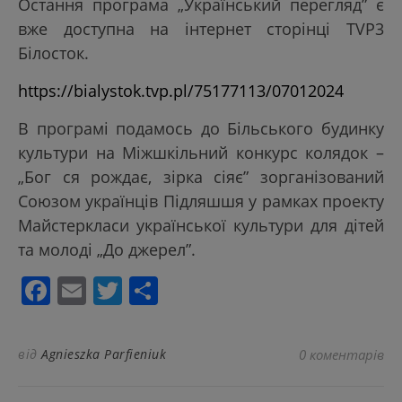
Oстання програма „Український перегляд” є
вже доступна на інтернет сторінці TVP3
Білосток.
https://bialystok.tvp.pl/75177113/07012024
B програмі подамось до Більського будинку
культури на Міжшкільний конкурс колядок –
„Бог ся рождає, зірка сіяє” зорганізований
Союзом українців Підляшшя у рамках проекту
Майстеркласи української культури для дітей
та молоді „До джерел”.
Facebook
Email
Twitter
Поділитися
від
Agnieszka Parfieniuk
0 коментарів