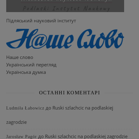
Підляський науковий інститут
Наше слово
Український перегляд
Українська думка
ОСТАННІ КОМЕНТАРІ
до
Ruski szlachcic na podlaskiej
Ludmiła Łabowicz
zagrodzie
до
Ruski szlachcic na podlaskiej zagrodzie
Jarosław Pagór