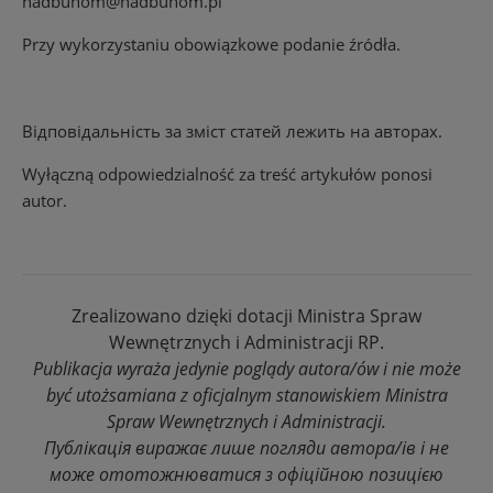
nadbuhom@nadbuhom.pl
Przy wykorzystaniu obowiązkowe podanie źródła.
Відповідальність за зміст статей лежить на авторах.
Wyłączną odpowiedzialność za treść artykułów ponosi
autor.
Zrealizowano dzięki dotacji Ministra Spraw
Wewnętrznych i Administracji RP.
Publikacja wyraża jedynie poglądy autora/ów i nie może
być utożsamiana z oficjalnym stanowiskiem Ministra
Spraw Wewnętrznych i Administracji.
Публікація виражає лише погляди автора/ів і не
може ототожнюватися з офіційною позицією