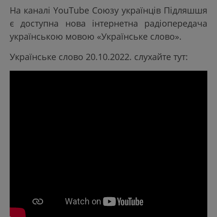
На каналі YouTube Союзу українців Підляшшя
є доступна нова інтернетна радіопередача
українською мовою «Українське слово».
Українське слово 20.10.2022. слухайте тут: