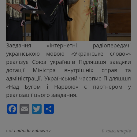
Завдання «Інтернетні радіопередачі
українською мовою «Українське слово»»
реалізує Союз українців Підляшшя завдяки
дотації Міністра внутрішніх справ та
адміністрації. Український часопис Підляшшя
«Над Бугом і Нарвою» є партнером у
реалізації цього завдання.
Facebook
Email
Twitter
Поділитися
від
Ludmiła Łabowicz
0 коментарів