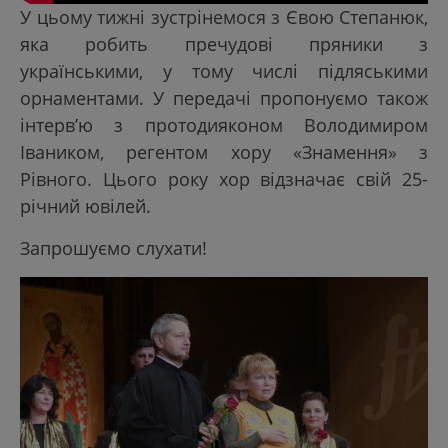
У цьому тижні зустрінемося з Євою Степанюк,
яка робить пречудові пряники з
українськими, у тому числі підляськими
орнаментами. У передачі пропонуємо також
інтерв’ю з протодияконом Володимиром
Іваником, регентом хору «Знамення» з
Рівного. Цього року хор відзначає свій 25-
річний ювілей.
Запрошуємо слухати!