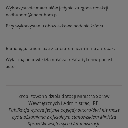
Wykorzystanie materiałów jedynie za zgodą redakcji
nadbuhom@nadbuhom.pl
Przy wykorzystaniu obowiązkowe podanie źródła.
Відповідальність за зміст статей лежить на авторах.
Wyłączną odpowiedzialność za treść artykułów ponosi
autor.
Zrealizowano dzięki dotacji Ministra Spraw
Wewnętrznych i Administracji RP.
Publikacja wyraża jedynie poglądy autora/ów i nie może
być utożsamiana z oficjalnym stanowiskiem Ministra
Spraw Wewnętrznych i Administracji.