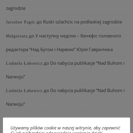
zagrodzie
до
Ruski szlachcic na podlaskiej zagrodzie
Jarosław Pagór
до
У наступну неділю – бенефіс головного
Małgorzata
редактора “Над Бугом і Нарвою” Юрія Гаврилюка
до
Do nabycia publikacje “Nad Buhom i
Ludmiła Łabowicz
Narwoju”
до
Do nabycia publikacje “Nad Buhom i
Ludmiła Łabowicz
Narwoju”
Używamy plików cookie w naszej witrynie, aby zapewnić
АРХІВИ
Ci jak najbardziej odpowiednie wrażenia dzięki