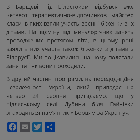
В Барщеві під Білостоком відбувся вже
четверті терапевтично-відпочинкові майстер
класи, в яких взяли участь воєнні біженки з їх
дітьми. На відміну від минулорічних занять
проводжених протягом літа, в цьому році
взяли в них участь також біженки з дітьми з
Білорусії. Ми поцікавились на чому полягали
заняття і як вони проходили.
В другий частині програми, на передодні Дня
незалежності України, який припадає на
четвер 24 серпня пригадаємо, що у
підляському селі Дубини біля Гайнівки
знаходиться пам’ятник « Борцям за Україну».
Facebook
Email
Twitter
Поділитися